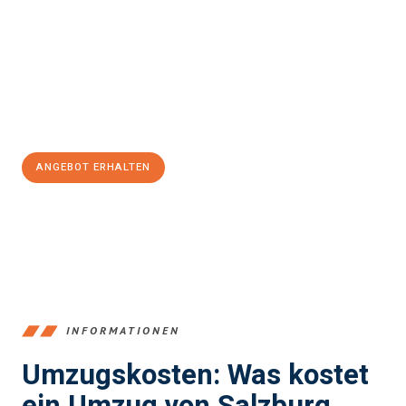
stressfrei Ihr Umzug Salzburg Middlesbrough
sein kann. Unser
Expertenteam steht bereit, um Ihnen einen reibungslosen
Übergang in Ihr neues Zuhause zu garantieren.
Jetzt
unverbindliches Angebot
erhalten &
100€ sparen:
ANGEBOT ERHALTEN
+43662281200
INFORMATIONEN
Umzugskosten: Was kostet