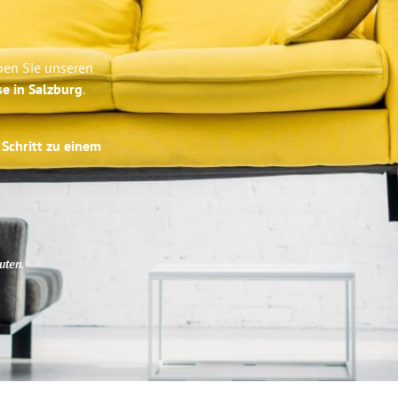
ben Sie unseren
se in Salzburg
.
 Schritt zu einem
uten
.