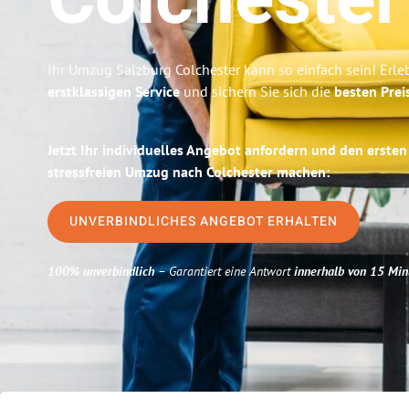
Colchester
Ihr Umzug Salzburg Colchester kann so einfach sein! Erle
erstklassigen Service
und sichern Sie sich die
besten Prei
Jetzt Ihr individuelles Angebot anfordern und den ersten
stressfreien Umzug nach Colchester machen:
UNVERBINDLICHES ANGEBOT ERHALTEN
100% unverbindlich
– Garantiert eine Antwort
innerhalb von 15 Min