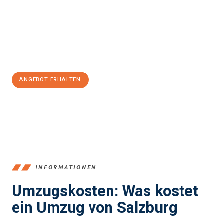
Expertenteam steht bereit, um Ihnen einen reibungslosen
Übergang in Ihr neues Zuhause zu garantieren.
Jetzt
unverbindliches Angebot
erhalten &
100€ sparen:
ANGEBOT ERHALTEN
+43662281200
INFORMATIONEN
Umzugskosten: Was kostet
ein Umzug von Salzburg