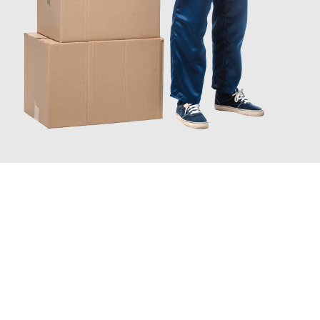
JETZT ANFRAGEN
Erleben Sie mit Umzugsmeister Braun Salzburg, wie
einfach und
stressfrei Ihr Umzug Salzburg Stoke-on-Trent
sein kann. Unser