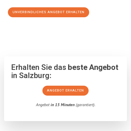
UNVERBINDLICHES ANGEBOT ERHALTEN
100% unverbindlich
– Garantiert eine Antwort
innerhalb von 15
Minuten
.
Erhalten Sie das
beste Angebot
in Salzburg:
ANGEBOT ERHALTEN
Angebot
in 15 Minuten
(garantiert).