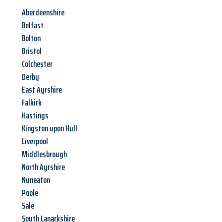
Aberdeenshire
Belfast
Bolton
Bristol
Colchester
Derby
East Ayrshire
Falkirk
Hastings
Kingston upon Hull
Liverpool
Middlesbrough
North Ayrshire
Nuneaton
Poole
Sale
South Lanarkshire