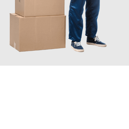
JETZT ANFRAGEN
Erleben Sie mit Umzugsmeister Braun Salzburg, wie
einfach und
stressfrei Ihr Umzug Salzburg Huddersfield
sein kann. Unser