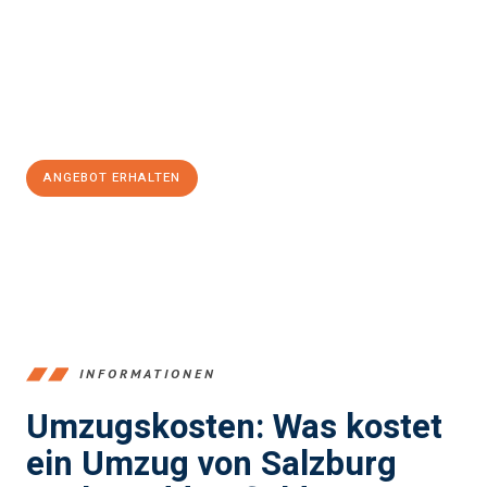
Expertenteam steht bereit, um Ihnen einen reibungslosen
Übergang in Ihr neues Zuhause zu garantieren.
Jetzt
unverbindliches Angebot
erhalten &
100€ sparen:
ANGEBOT ERHALTEN
+43662281200
INFORMATIONEN
Umzugskosten: Was kostet
ein Umzug von Salzburg