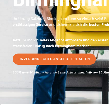
Birmingha
Ihr Umzug Salzburg Birmingham kann so einfach sein! Er
erstklassigen Service
und sichern Sie sich die
besten Prei
Jetzt Ihr individuelles Angebot anfordern und den ersten
stressfreien Umzug nach Birmingham machen:
UNVERBINDLICHES ANGEBOT ERHALTEN
100% unverbindlich
– Garantiert eine Antwort
innerhalb von 15 Min