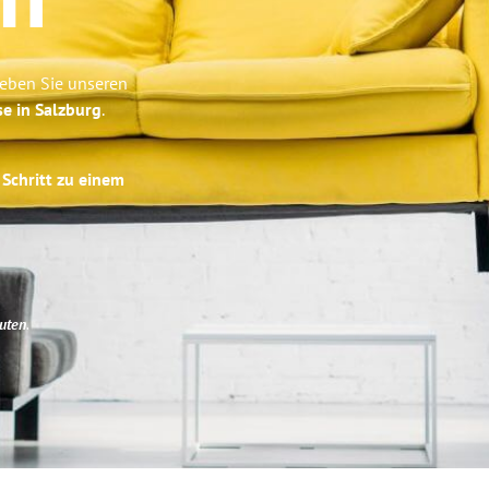
m
leben Sie unseren
se in Salzburg
.
 Schritt zu einem
uten
.