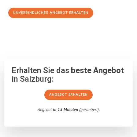
UNVERBINDLICHES ANGEBOT ERHALTEN
100% unverbindlich
– Garantiert eine Antwort
innerhalb von 15
Minuten
.
Erhalten Sie das
beste Angebot
in Salzburg:
ANGEBOT ERHALTEN
Angebot
in 15 Minuten
(garantiert).