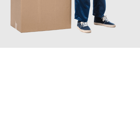
JETZT ANFRAGEN
Erleben Sie mit Umzugsmeister Braun Salzburg, wie
einfach und
stressfrei Ihr Umzug Salzburg Plymouth
sein kann. Unser
Expertenteam steht bereit, um Ihnen einen reibungslosen
Übergang in Ihr neues Zuhause zu garantieren.