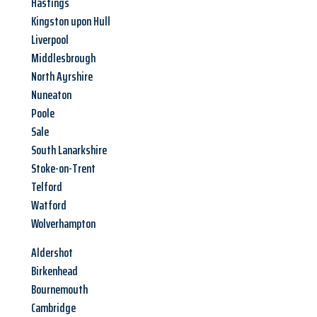
Hastings
Kingston upon Hull
Liverpool
Middlesbrough
North Ayrshire
Nuneaton
Poole
Sale
South Lanarkshire
Stoke-on-Trent
Telford
Watford
Wolverhampton
Aldershot
Birkenhead
Bournemouth
Cambridge