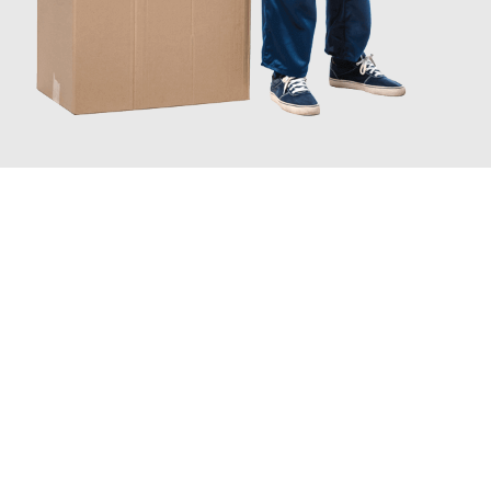
JETZT ANFRAGEN
Erleben Sie mit Umzugsmeister Braun Salzburg, wie
einfach und
stressfrei Ihr Umzug Salzburg Warrington
sein kann. Unser
Expertenteam steht bereit, um Ihnen einen reibungslosen
Übergang in Ihr neues Zuhause zu garantieren.