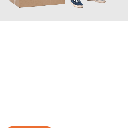
JETZT ANFRAGEN
Erleben Sie mit Umzugsmeister Braun Salzburg, wie
einfach und
stressfrei Ihr Umzug Salzburg Fife
sein kann. Unser
Expertenteam steht bereit, um Ihnen einen reibungslosen
Übergang in Ihr neues Zuhause zu garantieren.
Jetzt
unverbindliches Angebot
erhalten &
100€ sparen: