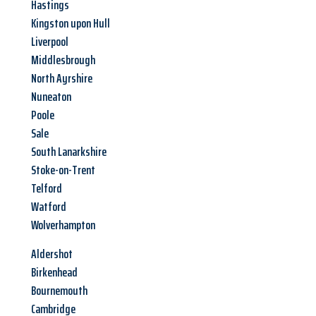
Hastings
Kingston upon Hull
Liverpool
Middlesbrough
North Ayrshire
Nuneaton
Poole
Sale
South Lanarkshire
Stoke-on-Trent
Telford
Watford
Wolverhampton
Aldershot
Birkenhead
Bournemouth
Cambridge