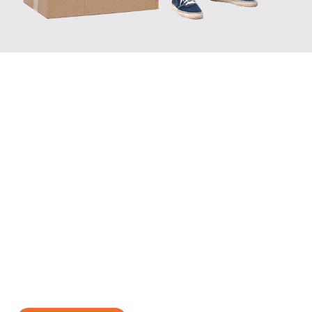
JETZT ANFRAGEN
Erleben Sie mit Umzugsmeister Braun Salzburg, wie
einfach und
stressfrei Ihr Umzug Salzburg Lesung
sein kann. Unser
Expertenteam steht bereit, um Ihnen einen reibungslosen
Übergang in Ihr neues Zuhause zu garantieren.
Jetzt
unverbindliches Angebot
erhalten &
100€ sparen: